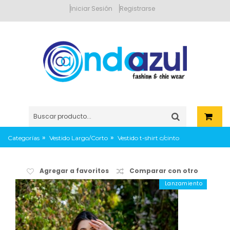
Iniciar Sesión
Registrarse
»
»
Categorías
Vestido Largo/Corto
Vestido t-shirt c/cinto
Agregar a favoritos
Comparar con otro
Lanzamiento