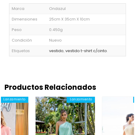
Marca
Ondazul
Dimensiones
25cm X 35cm X 10cm
Peso
0.450g
Condición
Nuevo
Etiquetas
vestido
,
vestido t-shirt c/cinto
.
Productos Relacionados
Lanzamiento
Lanzamiento