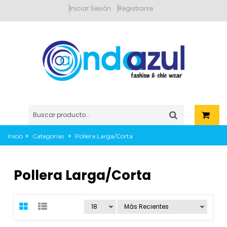
Iniciar Sesión
Registrarse
»
»
Inicio
Categorías
Pollera Larga/Corta
Pollera Larga/Corta