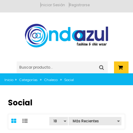
Iniciar Sesión
Registrarse
»
»
»
Inicio
Categorías
Chaleco
Social
Social