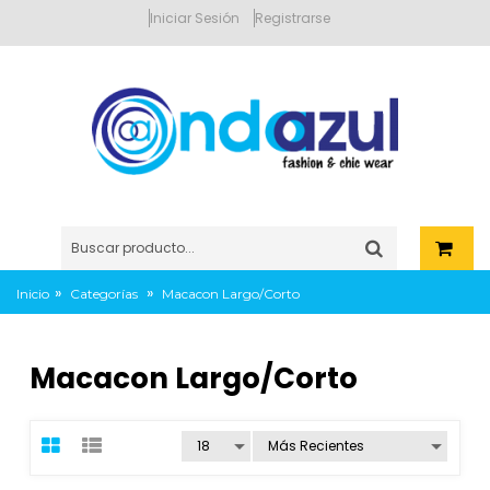
Iniciar Sesión
Registrarse
»
»
Inicio
Categorías
Macacon Largo/Corto
Macacon Largo/Corto