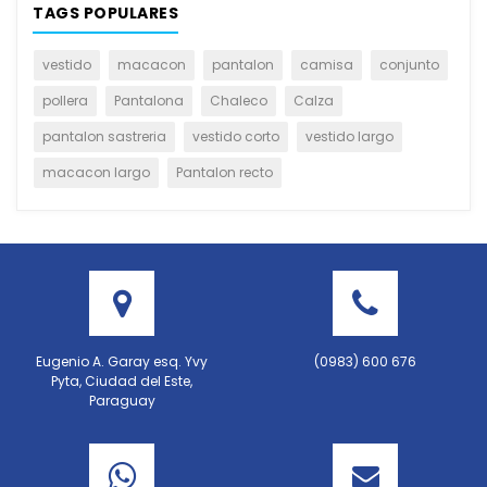
TAGS POPULARES
vestido
macacon
pantalon
camisa
conjunto
pollera
Pantalona
Chaleco
Calza
pantalon sastreria
vestido corto
vestido largo
macacon largo
Pantalon recto
Eugenio A. Garay esq. Yvy
(0983) 600 676
Pyta, Ciudad del Este,
Paraguay