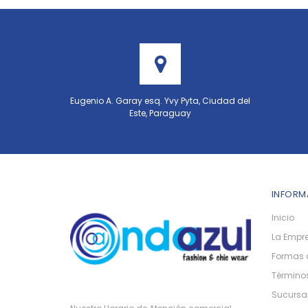
Eugenio A. Garay esq. Yvy Pyta, Ciudad del
Este, Paraguay
INFORM
Inicio
La Empr
Formas 
Términos
Sucursa