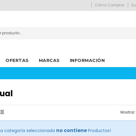
Cómo Comprar
Su
OFERTAS
MARCAS
INFORMACIÓN
Política De Cambios Y Devoluciones
ual
Mostrar:
no contiene
La categoría seleccionada
Productos!