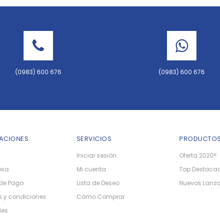
(0983) 600 676
(0983) 600 676
ACIONES
SERVICIOS
PRODUCTO
Iniciar sesión
Oferta 2020!!
esa
Mi cuenta
Top Destaca
de Pago
Lista de Deseo
Nuevos Lanz
 y condiciones
Cómo Comprar
les