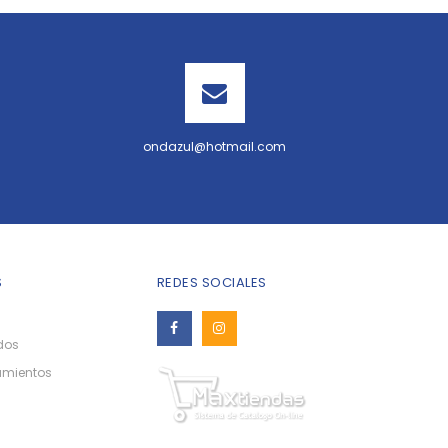
ondazul@hotmail.com
S
REDES SOCIALES
dos
amientos